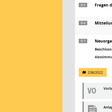
Fragen 
Ö 5
Mitteilu
Ö 6
Neuorga
Ö 7
Beschluss
Abstimmu
238/2022
VO
Vorl
Anla