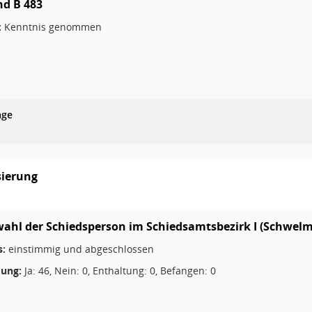
nd B 483
:
Kenntnis genommen
age
sierung
ahl der Schiedsperson im Schiedsamtsbezirk I (Schwel
s:
einstimmig und abgeschlossen
ung:
Ja: 46, Nein: 0, Enthaltung: 0, Befangen: 0