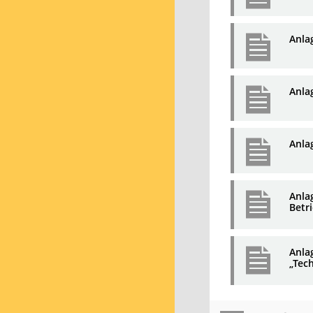
Anla
Anla
Anla
Anla
Betr
Anla
„Tec