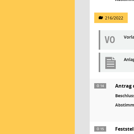
216/2022
VO
Vorl
Anla
Antrag 
Ö 14
Beschlus
Abstimm
Festste
Ö 15