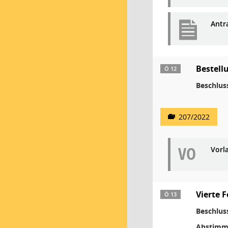
Antr
Bestell
Ö 12
Beschlus
207/2022
VO
Vorl
Vierte 
Ö 13
Beschlus
Abstimm