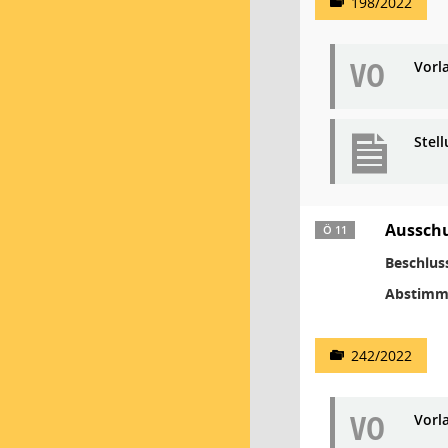
198/2022
VO
Vorl
Stel
Aussch
Ö 11
Beschlus
Abstimm
242/2022
VO
Vorl