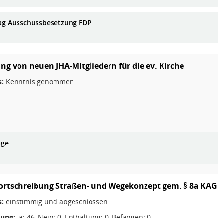
ag Ausschussbesetzung FDP
ung von neuen JHA-Mitgliedern für die ev. Kirche
s:
Kenntnis genommen
age
Fortschreibung Straßen- und Wegekonzept gem. § 8a KA
s:
einstimmig und abgeschlossen
ung:
Ja: 46, Nein: 0, Enthaltung: 0, Befangen: 0