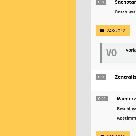
Sachsta
Ö 8
Beschluss
248/2022
VO
Vorl
Zentrali
Ö 9
Wiederw
Ö 10
Beschlus
Abstimm