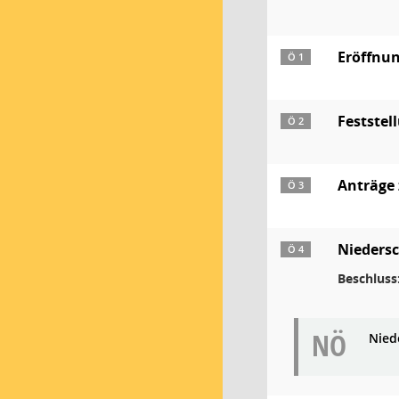
Eröffnun
Ö 1
Feststel
Ö 2
Anträge
Ö 3
Niedersc
Ö 4
Beschluss
NÖ
Niede