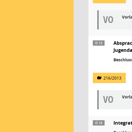
VO
Vorl
Absprac
Ö 13
Jugenda
Beschlus
216/2013
VO
Vorl
Integra
Ö 14