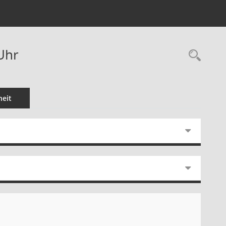
Uhr
Rec
eit