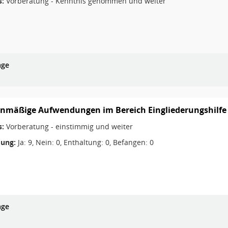
s:
Vorberatung - Kenntnis genommen und weiter
age
nmäßige Aufwendungen im Bereich Eingliederungshilfe n
s:
Vorberatung - einstimmig und weiter
ung:
Ja: 9, Nein: 0, Enthaltung: 0, Befangen: 0
age