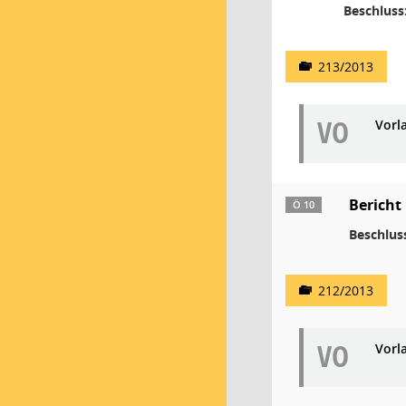
Beschluss
213/2013
VO
Vorl
Bericht
Ö 10
Beschlus
212/2013
VO
Vorl