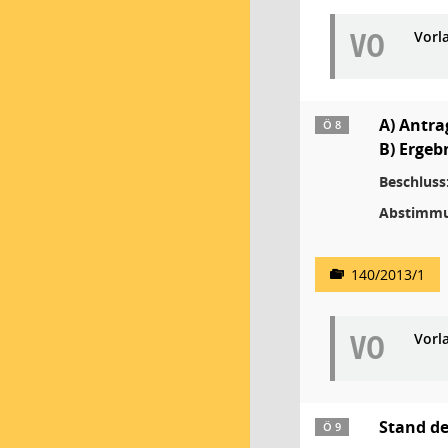
VO
Vorl
A) Antra
Ö 8
B) Ergeb
Beschluss
Abstimmu
140/2013/1
VO
Vorl
Stand d
Ö 9