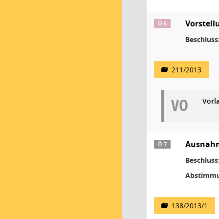
Vorstell
Ö 6
Beschluss
211/2013
VO
Vorl
Ausnahm
Ö 7
Beschluss
Abstimmu
138/2013/1