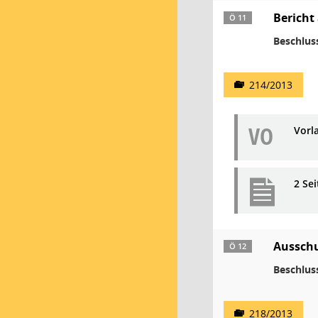
Bericht
Ö 11
Beschlus
214/2013
VO
Vorl
2 Se
Ausschu
Ö 12
Beschlus
218/2013