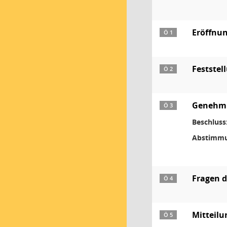
Eröffnun
Ö 1
Feststel
Ö 2
Genehmig
Ö 3
Beschluss
Abstimmu
Fragen 
Ö 4
Mitteil
Ö 5