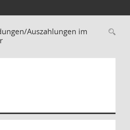
ndungen/Auszahlungen im
Rec
r