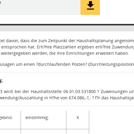
e
tet davon, dass die zum Zeitpunkt der Haushaltsplanung angenomm
g entsprochen hat. Erh?hte Platzzahlen ergeben erh?hte Zuwendun
r weitergegeben werden, die ihre Einrichtungen erweitert haben.
zusagen um einen ?durchlaufenden Posten? (Durchleitungsposition
g:
3 wird bei der Haushaltsstelle 06.01.03.531800 ? Zuweisungen und
endung/Auszahlung in H?he von 674.086,-?,- ? f?r das Haushaltsjah
ebnis:
einstimmig:
X