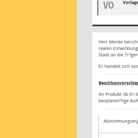
VO
Vorlag
Herr Menke berich
realen Entwicklun
Stadt an die Tr?ge
Es handelt sich so
Beschlussvorschla
Im Produkt 06.01.0
berplanm??ige Aufw
Abstimmungserg