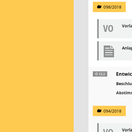
098/2018
VO
Vorl
Anla
Entwic
Ö 12.2
Beschlu
Abstim
094/2018
Vorl