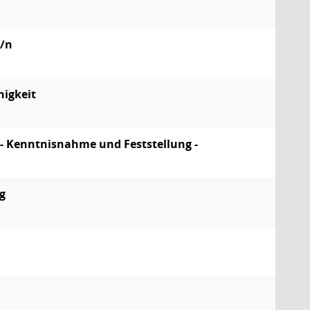
e/n
higkeit
 - Kenntnisnahme und Feststellung -
g