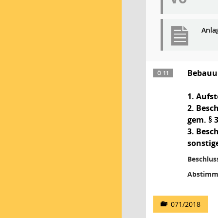
Anla
Bebauun
Ö 11
1. Aufs
2. Besch
gem. § 
3. Besc
sonstig
Beschlus
Abstimm
071/2018