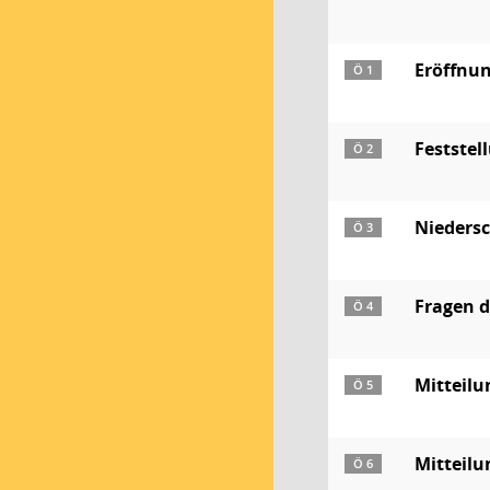
Eröffnun
Ö 1
Feststel
Ö 2
Niedersc
Ö 3
Fragen 
Ö 4
Mitteil
Ö 5
Mitteilu
Ö 6