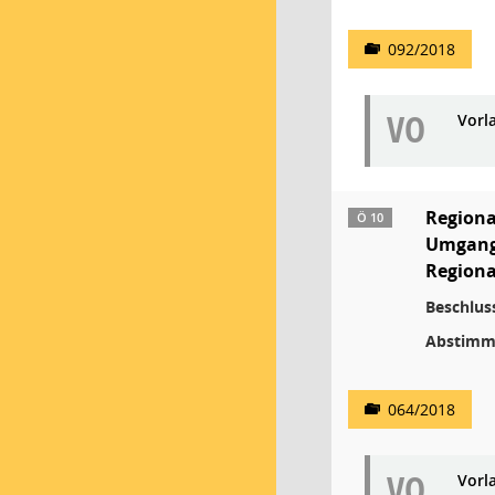
092/2018
VO
Vorl
Regiona
Ö 10
Umgang 
Regiona
Beschlus
Abstimm
064/2018
VO
Vorl