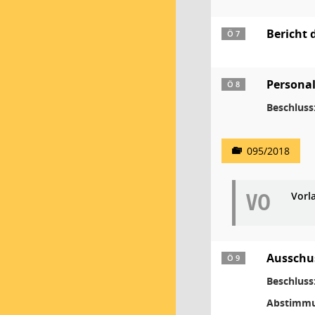
Bericht 
Ö 7
Persona
Ö 8
Beschluss
095/2018
VO
Vorl
Ausschu
Ö 9
Beschluss
Abstimmu