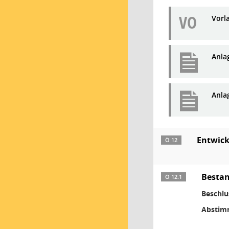
VO
Vorl
Anla
Anla
Entwick
Ö 12
Bestan
Ö 12.1
Beschlu
Abstim