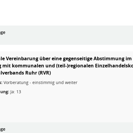
age
le Vereinbarung über eine gegenseitige Abstimmung im 
mit kommunalen und (teil-)regionalen Einzelhandelsk
lverbands Ruhr (RVR)
s:
Vorberatung - einstimmig und weiter
ung:
Ja: 13
age