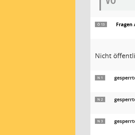
VO
Fragen 
Ö 13
Nicht öffentli
gesperrt
N 1
gesperrt
N 2
gesperrt
N 3