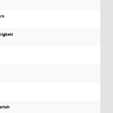
e/n
higkeit
erloh