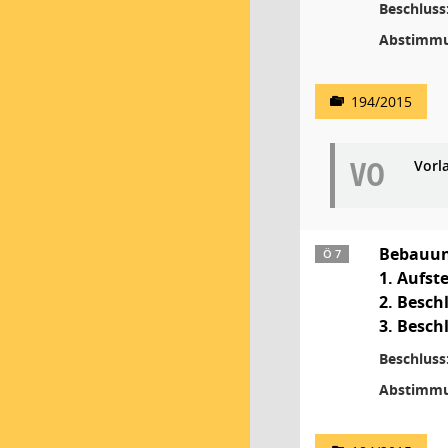
Beschluss
Abstimmu
194/2015
VO
Vorl
Bebauun
Ö 7
1. Aufst
2. Besch
3. Besch
Beschluss
Abstimmu