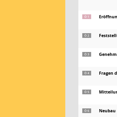
Eröffnun
Ö 1
Feststel
Ö 2
Genehmig
Ö 3
Fragen 
Ö 4
Mitteil
Ö 5
Neubau 
Ö 6