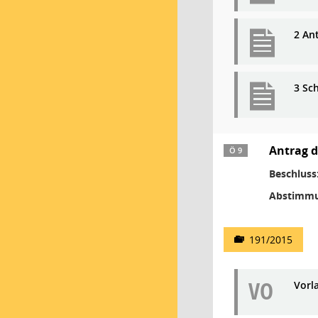
2 Ant
3 Sc
Antrag d
Ö 9
Beschluss
Abstimmu
191/2015
VO
Vorl