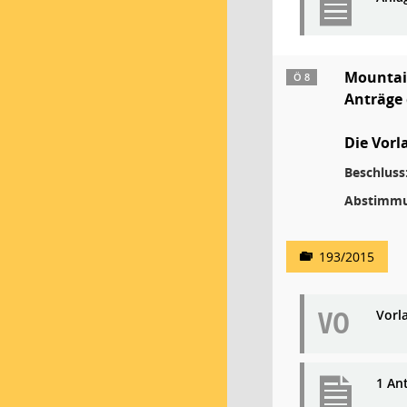
Mountai
Ö 8
Anträge 
Die Vorl
Beschluss
Abstimmu
193/2015
VO
Vorl
1 Ant