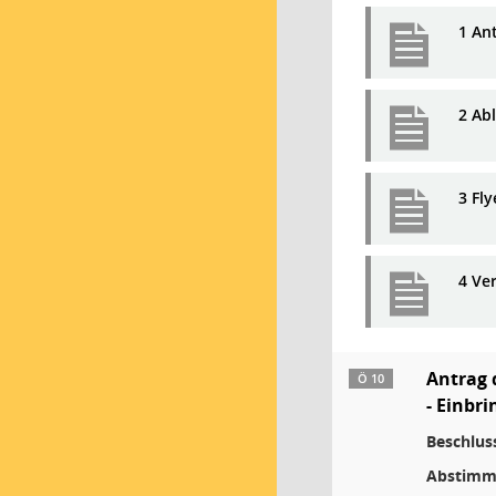
1 Ant
2 Ab
3 Fly
4 Ve
Antrag 
Ö 10
- Einbri
Beschlus
Abstimm