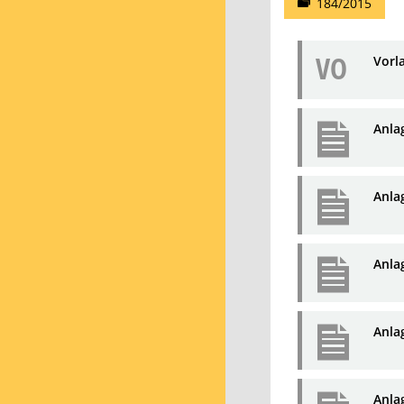
184/2015
VO
Vorl
Anla
Anla
Anla
Anla
Anla