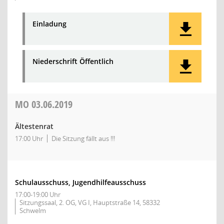
Einladung
Niederschrift Öffentlich
MO
03.06.2019
Ältestenrat
17:00 Uhr
Die Sitzung fällt aus !!!
Schulausschuss, Jugendhilfeausschuss
17:00-19:00 Uhr
Sitzungssaal, 2. OG, VG I, Hauptstraße 14, 58332
Schwelm