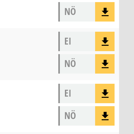
NÖ
EI
NÖ
EI
NÖ