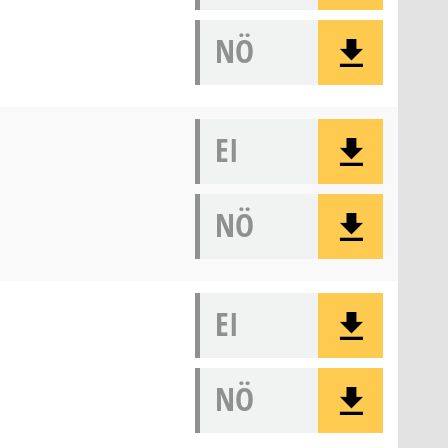
NÖ
EI
NÖ
EI
NÖ