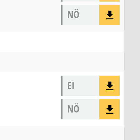
NÖ
EI
NÖ