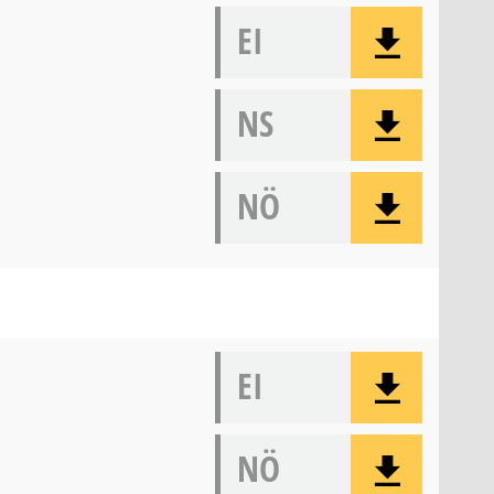
EI
NS
NÖ
EI
NÖ