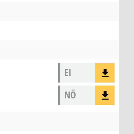
EI
NÖ