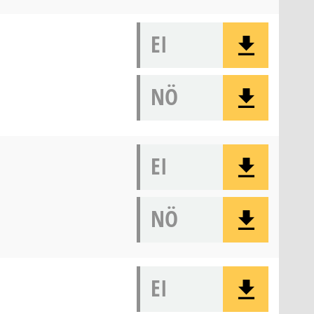
EI
NÖ
EI
NÖ
EI