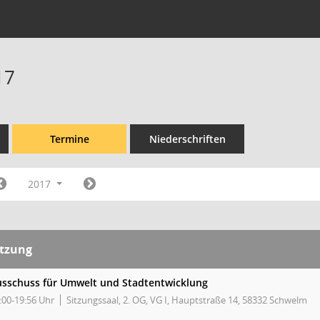
17
Termine
Niederschriften
2017
itzung
sschuss für Umwelt und Stadtentwicklung
:00-19:56 Uhr
Sitzungssaal, 2. OG, VG I, Hauptstraße 14, 58332 Schwelm