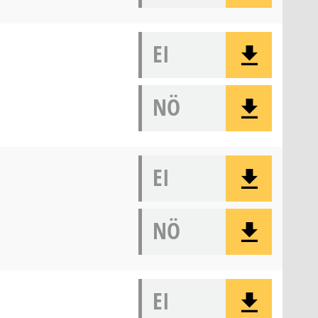
EI
NÖ
EI
NÖ
EI