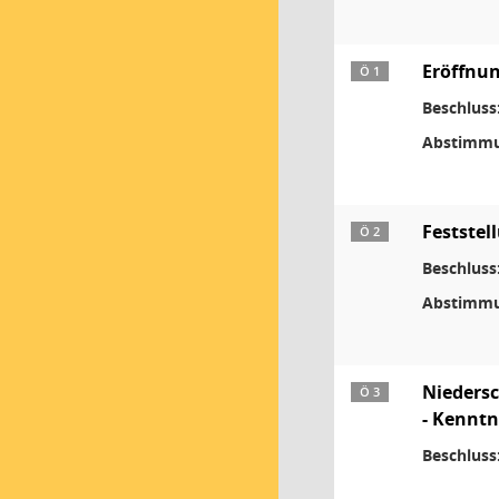
Eröffnun
Ö 1
Beschluss
Abstimmu
Feststel
Ö 2
Beschluss
Abstimmu
Niedersc
Ö 3
- Kenntn
Beschluss