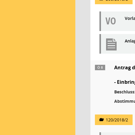
VO
Vorl
Anla
Antrag d
Ö 8
- Einbri
Beschluss
Abstimmu
120/2018/2