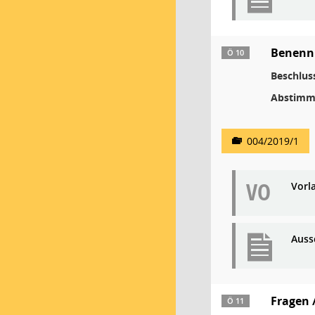
Benennu
Ö 10
Beschlus
Abstimm
004/2019/1
VO
Vorl
Auss
Fragen 
Ö 11