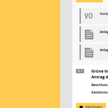
VO
Vorl
Anla
Anlag
Grüne In
Ö 7
Antrag d
Beschluss
Abstimmu
200/2018/2