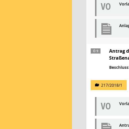
VO
Vorl
Anlag
Antrag d
Ö 9
Straßen
Beschluss
217/2018/1
VO
Vorl
Antra