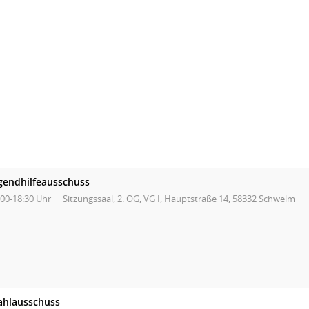
gendhilfeausschuss
:00-18:30 Uhr
Sitzungssaal, 2. OG, VG I, Hauptstraße 14, 58332 Schwelm
hlausschuss