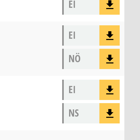
EI
EI
NÖ
EI
NS