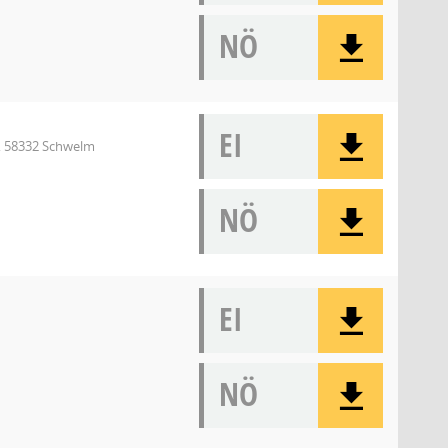
NÖ
EI
, 58332 Schwelm
NÖ
EI
NÖ