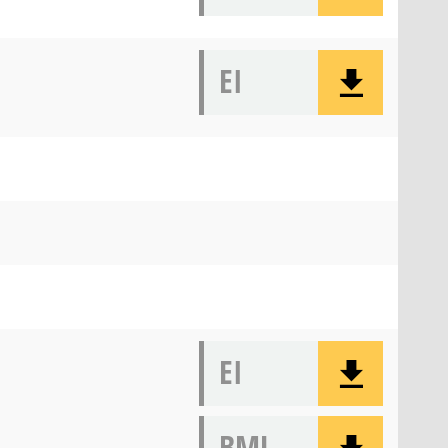
EI
EI
BML