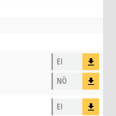
EI
NÖ
EI