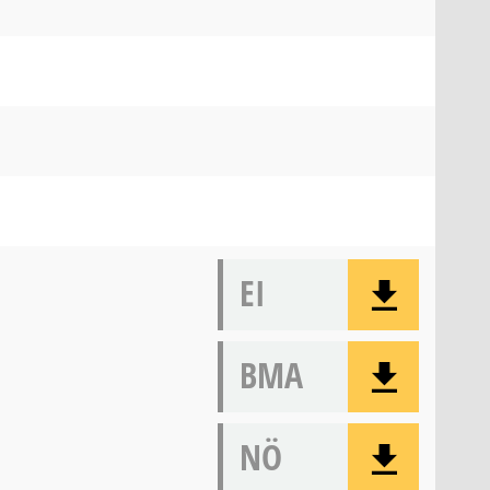
EI
BMA
NÖ