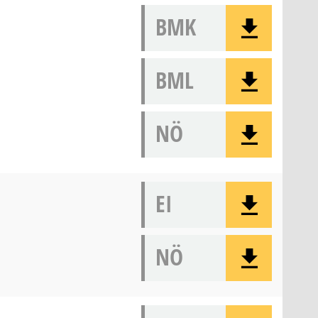
BMK
BML
NÖ
EI
NÖ