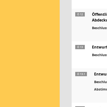
Öffentl
Ö 12
Abdecku
Beschlus
Entwurf
Ö 13
Beschlus
Entwur
Ö 13.1
Beschlu
Abstim