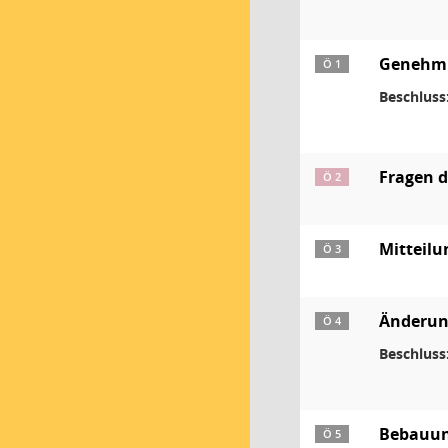
Genehmig
Ö 1
Beschluss
Fragen 
Ö 2
Mitteil
Ö 3
Änderun
Ö 4
Beschluss
Bebauung
Ö 5