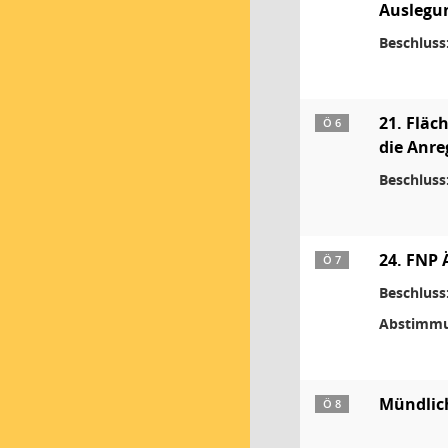
Auslegun
Beschluss
21. Flä
Ö 6
die Anre
Beschluss
24. FNP 
Ö 7
Beschluss
Abstimmu
Mündlich
Ö 8