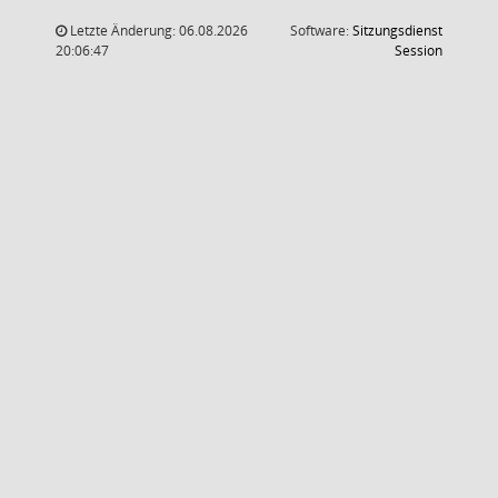
Letzte Änderung: 06.08.2026
Software:
Sitzungsdienst
(Wird in
20:06:47
Session