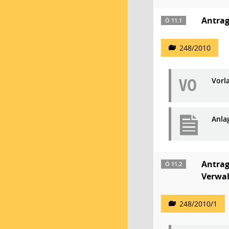
Antrag
Ö 11.1
248/2010
VO
Vorl
Anla
Antrag
Ö 11.2
Verwa
248/2010/1