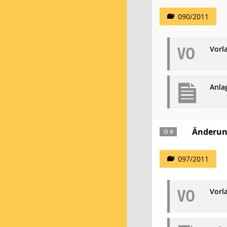
090/2011
VO
Vorl
Anla
Änderun
Ö 9
097/2011
VO
Vorl