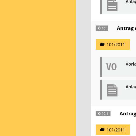
Anla
Antrag 
Ö 10
101/2011
VO
Vorl
Anla
Antrag
Ö 10.1
101/2011