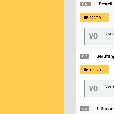
Bestell
Ö 6.2
092/2011
VO
Vorl
Berufung
Ö 7
100/2011
VO
Vorl
1. Satzu
Ö 8