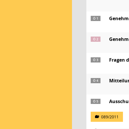
Genehmig
Ö 1
Genehmig
Ö 2
Fragen 
Ö 3
Mitteil
Ö 4
Ausschu
Ö 5
089/2011