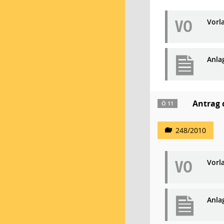
VO
Vorl
Anla
Antrag 
Ö 11
248/2010
VO
Vorl
Anla