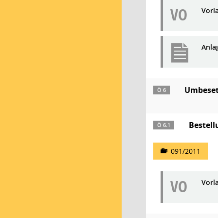
VO
Vorl
Anla
Umbeset
Ö 6
Bestell
Ö 6.1
091/2011
VO
Vorl