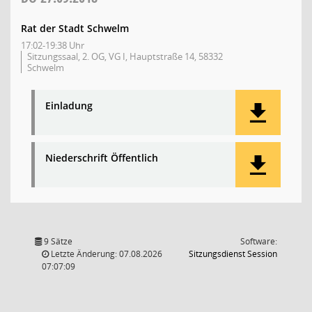
Rat der Stadt Schwelm
17:02-19:38 Uhr
Sitzungssaal, 2. OG, VG I, Hauptstraße 14, 58332
Schwelm
Einladung
Niederschrift Öffentlich
9 Sätze
Software:
(Wird in
Letzte Änderung: 07.08.2026
Sitzungsdienst
Session
07:07:09