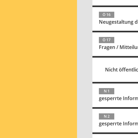
Ö 16
Neugestaltung d
Ö 17
Fragen / Mittei
Nicht öffentlic
N 1
gesperrte Infor
N 2
gesperrte Infor