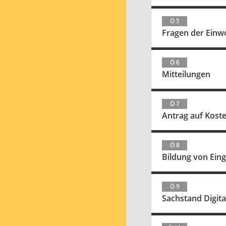
Ö 5
Fragen der Einw
Ö 6
Mitteilungen
Ö 7
Antrag auf Koste
Ö 8
Bildung von Eing
Ö 9
Sachstand Digita