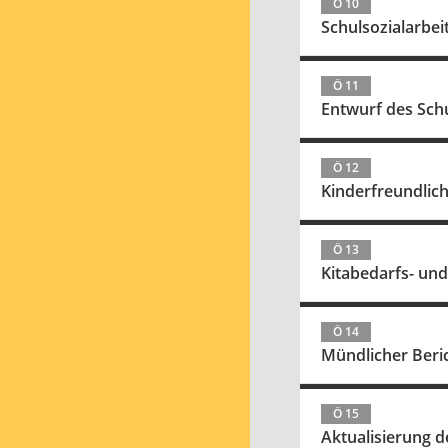
Ö 10
Schulsozialarbei
Ö 11
Entwurf des Sch
Ö 12
Kinderfreundlic
Ö 13
Kitabedarfs- un
Ö 14
Mündlicher Beri
Ö 15
Aktualisierung de