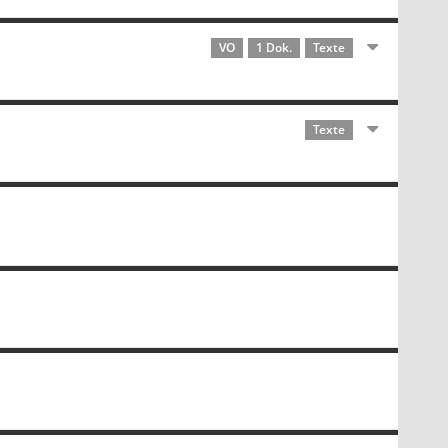
VO
1 Dok.
Texte
Texte