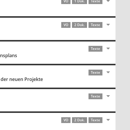
VO
1 Dok.
Texte
VO
2 Dok.
Texte
Texte
onsplans
Texte
 der neuen Projekte
Texte
VO
2 Dok.
Texte