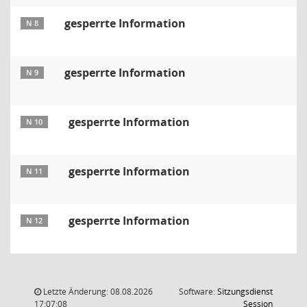
gesperrte Information
N 8
gesperrte Information
N 9
gesperrte Information
N 10
gesperrte Information
N 11
gesperrte Information
N 12
Letzte Änderung: 08.08.2026
Software:
Sitzungsdienst
(Wird in
17:07:08
Session