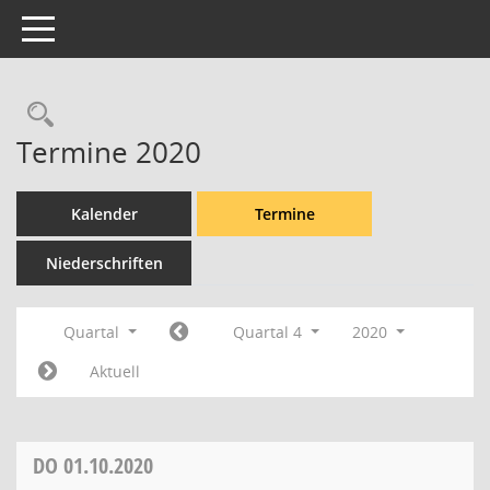
Toggle navigation
Rechercheauswahl
Termine 2020
Kalender
Termine
Niederschriften
Quartal
Quartal 4
2020
Aktuell
DO
01.10.2020