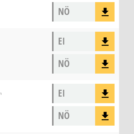
NÖ
EI
NÖ
EI
m
NÖ