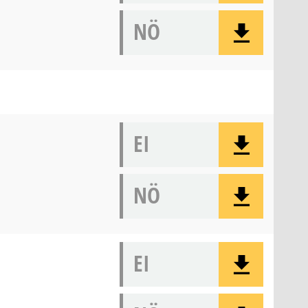
NÖ
EI
NÖ
EI