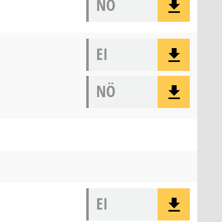
NÖ
EI
NÖ
EI