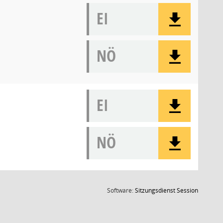
EI
NÖ
EI
NÖ
(Wird in
Software:
Sitzungsdienst
Session