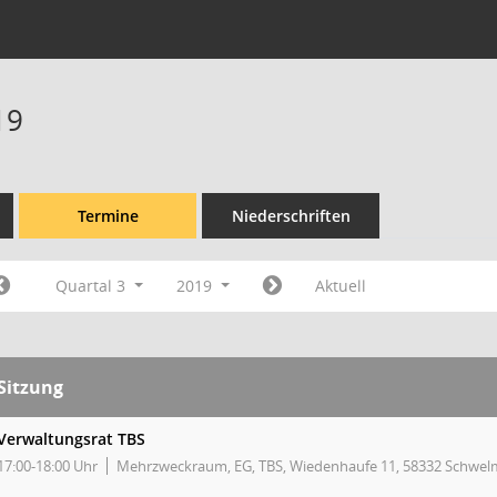
19
Termine
Niederschriften
Quartal 3
2019
Aktuell
Sitzung
Verwaltungsrat TBS
17:00-18:00 Uhr
Mehrzweckraum, EG, TBS, Wiedenhaufe 11, 58332 Schwel