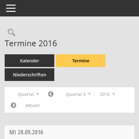
Toggle navigation
Rechercheauswahl
Termine 2016
Kalender
Termine
Niederschriften
Quartal
Quartal 3
2016
Aktuell
MI
28.09.2016