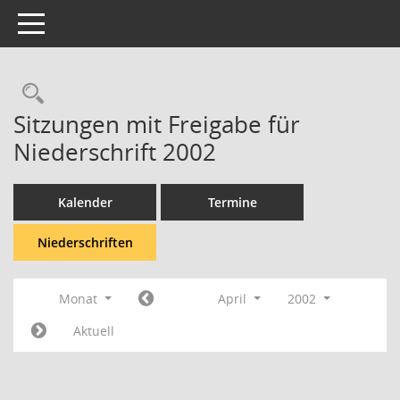
Toggle navigation
Rechercheauswahl
Sitzungen mit Freigabe für
Niederschrift 2002
Kalender
Termine
Niederschriften
Monat
April
2002
Aktuell