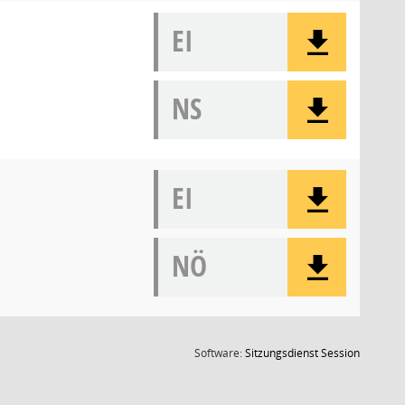
EI
NS
EI
NÖ
(Wird in
Software:
Sitzungsdienst
Session