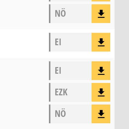
NÖ
EI
EI
EZK
NÖ