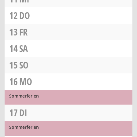
12
DO
13
FR
14
SA
15
SO
16
MO
Sommerferien
17
DI
Sommerferien