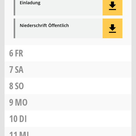
Einladung
Niederschrift Öffentlich
6
FR
7
SA
8
SO
9
MO
10
DI
11
MI