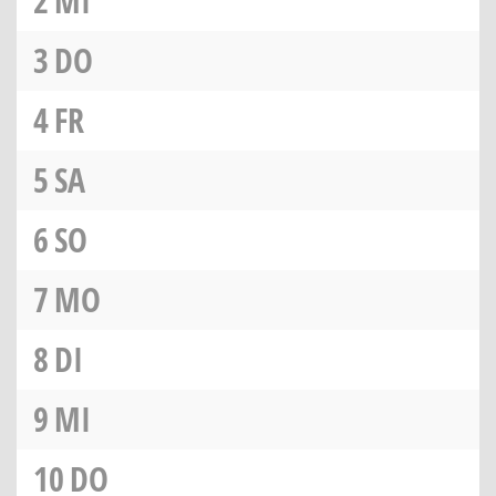
2
MI
3
DO
4
FR
5
SA
6
SO
7
MO
8
DI
9
MI
10
DO