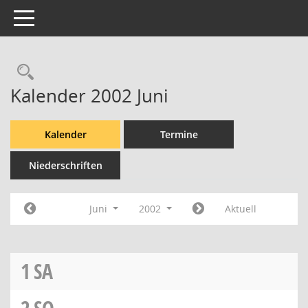
Toggle navigation
Rechercheauswahl
Kalender 2002 Juni
Kalender
Termine
Niederschriften
Juni
2002
Aktuell
1
SA