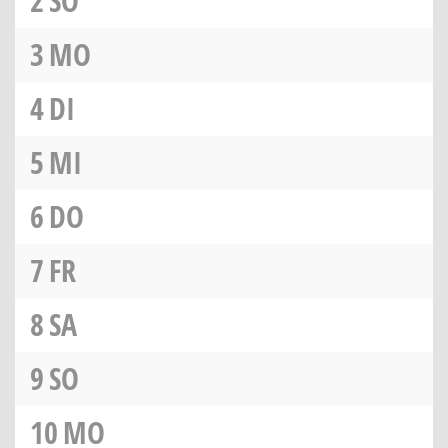
2
SO
3
MO
4
DI
5
MI
6
DO
7
FR
8
SA
9
SO
10
MO