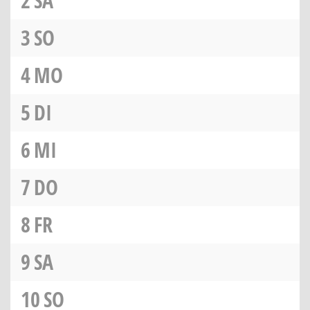
2
SA
3
SO
4
MO
5
DI
6
MI
7
DO
8
FR
9
SA
10
SO