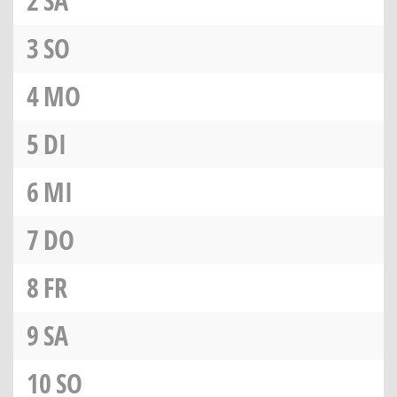
2
SA
3
SO
4
MO
5
DI
6
MI
7
DO
8
FR
9
SA
10
SO