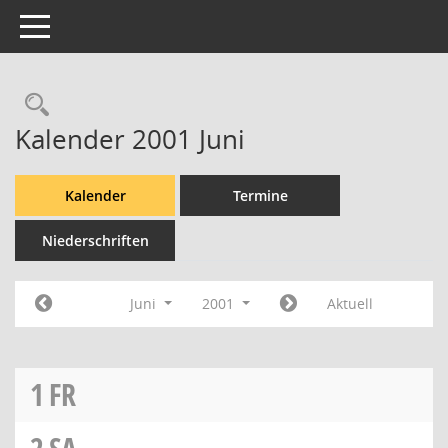
Toggle navigation
Rechercheauswahl
Kalender 2001 Juni
Kalender
Termine
Niederschriften
Juni
2001
Aktuell
1
FR