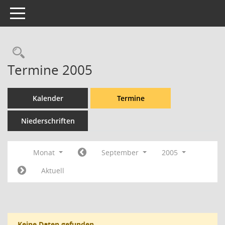
Toggle navigation
Rechercheauswahl
Termine 2005
Kalender
Termine
Niederschriften
Monat
September
2005
Aktuell
Keine Daten gefunden.