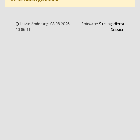
Letzte Änderung: 08.08.2026
Software:
Sitzungsdienst
(Wird in
10:06:41
Session