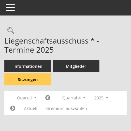
Toggle navigation
Rechercheauswahl
Liegenschaftsausschuss * -
Termine 2025
Informationen
Mitglieder
Sitzungen
Quartal
Quartal 4
2025
Aktuell
Gremium auswählen