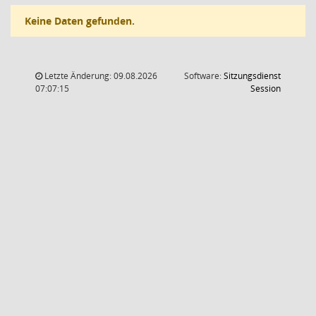
Keine Daten gefunden.
Letzte Änderung: 09.08.2026
Software:
Sitzungsdienst
(Wird in
07:07:15
Session