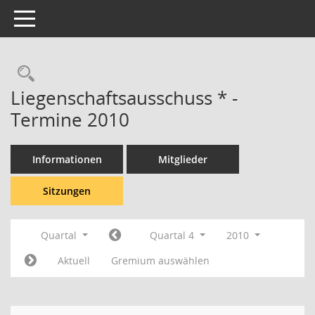
Toggle navigation
Rechercheauswahl
Liegenschaftsausschuss * -
Termine 2010
Informationen
Mitglieder
Sitzungen
Quartal
Quartal 4
2010
Aktuell
Gremium auswählen