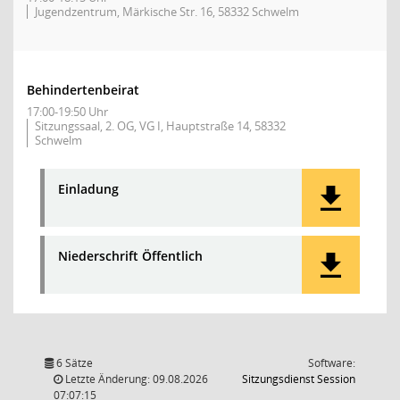
Jugendzentrum, Märkische Str. 16, 58332 Schwelm
Behindertenbeirat
17:00-19:50 Uhr
Sitzungssaal, 2. OG, VG I, Hauptstraße 14, 58332
Schwelm
Einladung
Niederschrift Öffentlich
6 Sätze
Software:
(Wird in
Letzte Änderung: 09.08.2026
Sitzungsdienst
Session
07:07:15