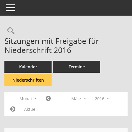
Toggle navigation
Rechercheauswahl
Sitzungen mit Freigabe für
Niederschrift 2016
Kalender
Termine
Niederschriften
Monat
März
2016
Aktuell