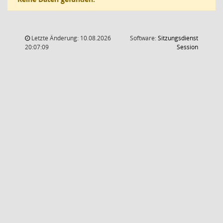
Letzte Änderung: 10.08.2026
Software:
Sitzungsdienst
(Wird in
20:07:09
Session