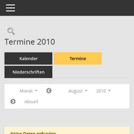
Toggle navigation
Rechercheauswahl
Termine 2010
Kalender
Termine
Niederschriften
Monat
August
2010
Aktuell
Keine Daten gefunden.