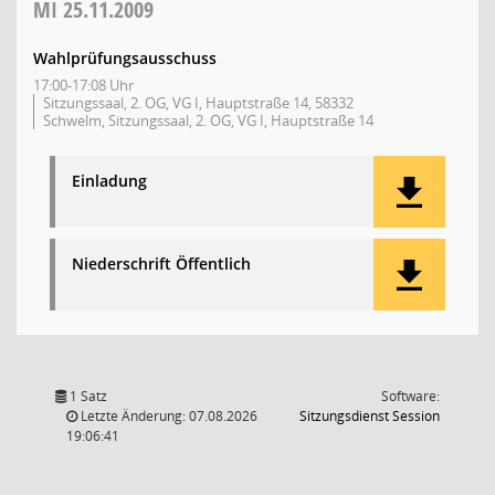
MI
25.11.2009
Wahlprüfungsausschuss
17:00-17:08 Uhr
Sitzungssaal, 2. OG, VG I, Hauptstraße 14, 58332
Schwelm, Sitzungssaal, 2. OG, VG I, Hauptstraße 14
Einladung
Niederschrift Öffentlich
1 Satz
Software:
(Wird in
Letzte Änderung: 07.08.2026
Sitzungsdienst
Session
19:06:41