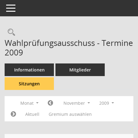
Toggle navigation
Rechercheauswahl
Wahlprüfungsausschuss - Termine
2009
Informationen
Mitglieder
Sitzungen
Monat
November
2009
Aktuell
Gremium auswählen