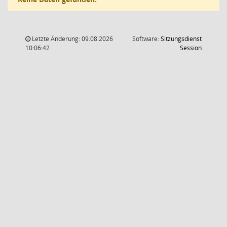
Letzte Änderung: 09.08.2026
Software:
Sitzungsdienst
(Wird in
10:06:42
Session