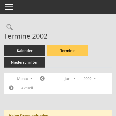
Toggle navigation
Rechercheauswahl
Termine 2002
Kalender
Termine
Niederschriften
Monat
Juni
2002
Aktuell
Keine Daten gefunden.