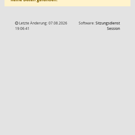
Letzte Änderung: 07.08.2026
Software:
Sitzungsdienst
(Wird in
19:06:41
Session