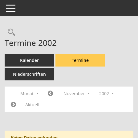
Toggle navigation
Rechercheauswahl
Termine 2002
Kalender
Termine
Niederschriften
Monat
November
2002
Aktuell
Keine Daten gefunden.