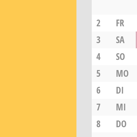
2
FR
3
SA
4
SO
5
MO
6
DI
7
MI
8
DO