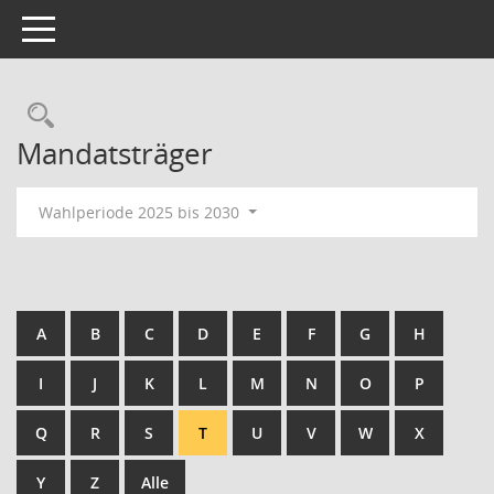
Toggle navigation
Rechercheauswahl
Mandatsträger
Wahlperiode 2025 bis 2030
A
B
C
D
E
F
G
H
I
J
K
L
M
N
O
P
Q
R
S
T
U
V
W
X
Y
Z
Alle