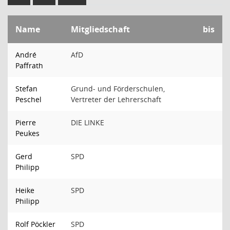
Name
Mitgliedschaft
bis
André
AfD
Paffrath
Stefan
Grund- und Förderschulen,
Peschel
Vertreter der Lehrerschaft
Pierre
DIE LINKE
Peukes
Gerd
SPD
Philipp
Heike
SPD
Philipp
Rolf Pöckler
SPD