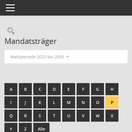
Toggle navigation
Rechercheauswahl
Mandatsträger
Wahlperiode 2025 bis 2030
A
B
C
D
E
F
G
H
I
J
K
L
M
N
O
P
Q
R
S
T
U
V
W
X
Y
Z
Alle