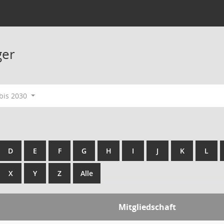
ger
bis 2030
D
E
F
G
H
I
J
K
L
X
Y
Z
Alle
Mitgliedschaft