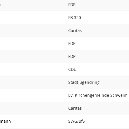
r
FDP
FB 320
Caritas
FDP
FDP
z
CDU
Stadtjugendring
Ev. Kirchengemeinde Schwelm
Caritas
elmann
SWG/BfS