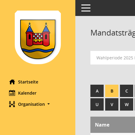
Toggle navigation
Mandatsträ
Wahlperiode 2025 
Startseite
A
B
C
Kalender
Organisation
U
V
W
Name