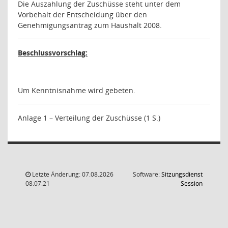
Die Auszahlung der Zuschüsse steht unter dem
Vorbehalt der Entscheidung über den
Genehmigungsantrag zum Haushalt 2008.
Beschlussvorschlag:
Um Kenntnisnahme wird gebeten.
Anlage 1 – Verteilung der Zuschüsse (1 S.)
Letzte Änderung: 07.08.2026
Software:
Sitzungsdienst
(Wird in
08:07:21
Session