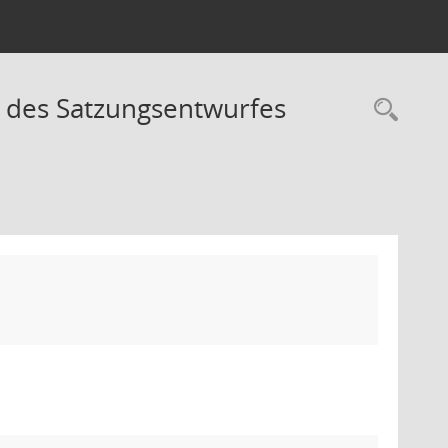
g des Satzungsentwurfes
Rec