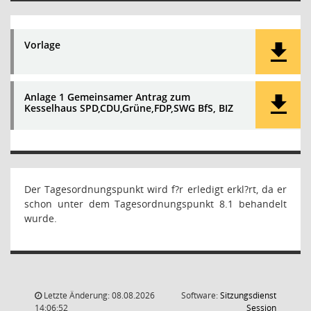
Vorlage
Anlage 1 Gemeinsamer Antrag zum
Kesselhaus SPD,CDU,Grüne,FDP,SWG BfS, BIZ
Der Tagesordnungspunkt wird f?r erledigt erkl?rt, da er
schon unter dem Tagesordnungspunkt 8.1 behandelt
wurde.
Letzte Änderung: 08.08.2026
Software:
Sitzungsdienst
(Wird in
14:06:52
Session