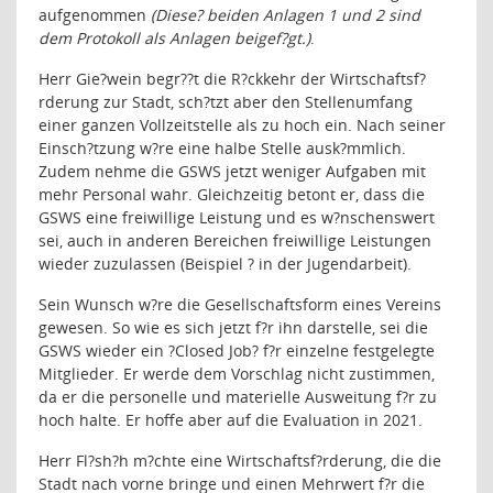
aufgenommen
(Diese
?
beiden Anlagen 1 und 2 sind
dem Protokoll als Anlagen beigef?gt.)
.
Herr Gie?wein begr??t die R?ckkehr der Wirtschaftsf?
rderung zur Stadt, sch?tzt aber den Stellenumfang
einer ganzen Vollzeitstelle als zu hoch ein. Nach seiner
Einsch?tzung w?re eine halbe Stelle ausk?mmlich.
Zudem nehme die GSWS jetzt weniger Aufgaben mit
mehr Personal wahr. Gleichzeitig betont er, dass die
GSWS eine freiwillige Leistung und es w?nschenswert
sei, auch in anderen Bereichen freiwillige Leistungen
wieder zuzulassen (Beispiel ? in der Jugendarbeit).
Sein Wunsch w?re die Gesellschaftsform eines Vereins
gewesen. So wie es sich jetzt f?r ihn darstelle, sei die
GSWS wieder ein ?Closed Job? f?r einzelne festgelegte
Mitglieder. Er werde dem Vorschlag nicht zustimmen,
da er die personelle und materielle Ausweitung f?r zu
hoch halte. Er hoffe aber auf die Evaluation in 2021.
Herr Fl?sh?h m?chte eine Wirtschaftsf?rderung, die die
Stadt nach vorne bringe und einen Mehrwert f?r die