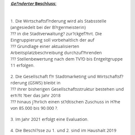
Ge?nderter
Beschluss:
1. Die Wirtschaftsf?rderung wird als Stabsstelle
(angesiedelt bei der B?rgermeisterin)
???
in die Stadtverwaltung
?
zur?ckgef?hrt. Die
Eingruppierung soll vorbehaltlich der auf
???
Grundlage einer aktualisierten
Arbeitsplatzbeschreibung durchzuf?hrenden
???
Stellenbewertung nach dem TV?D bis Entgeltgruppe
11 erfolgen.
2. Die Gesellschaft f?r Stadtmarketing und Wirtschaftsf?
rderung (GSWS) bleibt in
???
ihrer bisherigen Gesellschaftsstruktur bestehen und
erh?lt ?ber das Jahr 2018
???
hinaus j?hrlich einen st?dtischen Zuschuss in H?he
von 85.000 bis 90.000 ?.
3. Im Jahr 2021 erfolgt eine Evaluation.
4. Die Beschl?sse zu 1. und 2. sind im Haushalt 2019