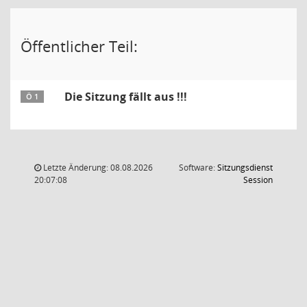
Öffentlicher Teil:
Die Sitzung fällt aus !!!
Ö 1
Letzte Änderung: 08.08.2026
Software:
Sitzungsdienst
(Wird in
20:07:08
Session