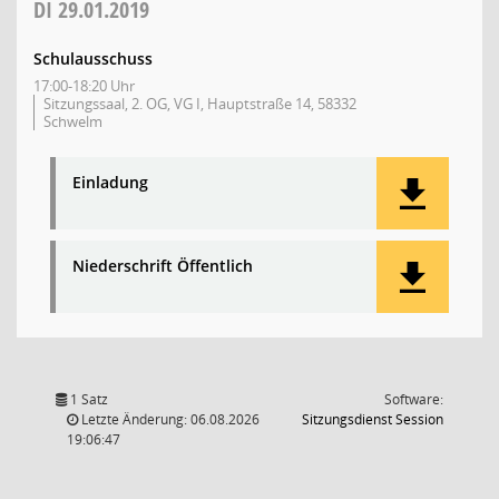
DI
29.01.2019
Schulausschuss
17:00-18:20 Uhr
Sitzungssaal, 2. OG, VG I, Hauptstraße 14, 58332
Schwelm
Einladung
Niederschrift Öffentlich
1 Satz
Software:
(Wird in
Letzte Änderung: 06.08.2026
Sitzungsdienst
Session
19:06:47