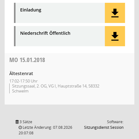
Einladung
Niederschrift Öffentlich
MO
15.01.2018
Ältestenrat
17:02-17:50 Uhr
Sitzungssaal, 2. OG, VG I, Hauptstraße 14, 58332
Schwelm
3 Sätze
Software:
(Wird in
Letzte Änderung: 07.08.2026
Sitzungsdienst
Session
20:07:08