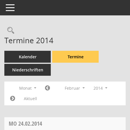
Toggle navigation
Rechercheauswahl
Termine 2014
Kalender
Termine
Niederschriften
Monat
Februar
2014
Aktuell
MO
24.02.2014