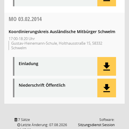
MO
03.02.2014
Koordinierungskreis Ausländische Mitbürger Schwelm
17:00-18:20 Uhr
Gustav-Heinemann-Schule, Holthausstraße 15, 58332
Schwelm
Einladung
Niederschrift Öffentlich
7 Sätze
Software:
(Wird in
Letzte Änderung: 07.08.2026
Sitzungsdienst
Session