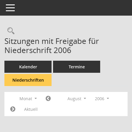
Toggle navigation
Rechercheauswahl
Sitzungen mit Freigabe für
Niederschrift 2006
Kalender
Termine
Niederschriften
Monat
August
2006
Aktuell