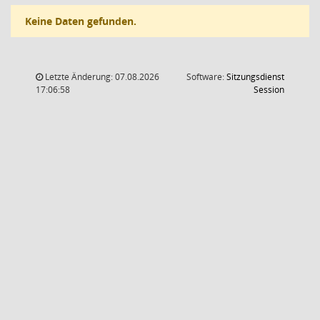
Keine Daten gefunden.
Letzte Änderung: 07.08.2026
Software:
Sitzungsdienst
(Wird in
17:06:58
Session