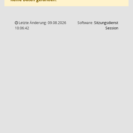
Letzte Änderung: 09.08.2026
Software:
Sitzungsdienst
(Wird in
10:06:42
Session