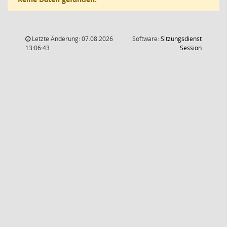
Letzte Änderung: 07.08.2026
Software:
Sitzungsdienst
(Wird in
13:06:43
Session