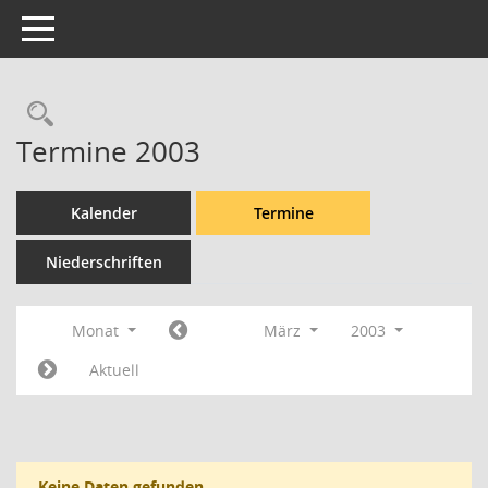
Toggle navigation
Rechercheauswahl
Termine 2003
Kalender
Termine
Niederschriften
Monat
März
2003
Aktuell
Keine Daten gefunden.