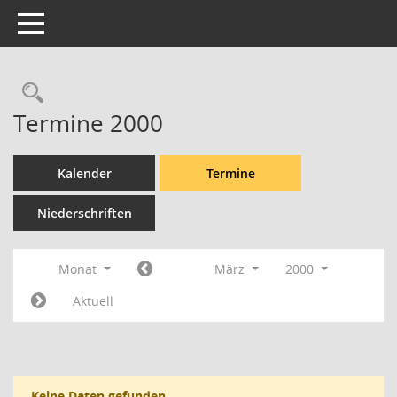
Toggle navigation
Rechercheauswahl
Termine 2000
Kalender
Termine
Niederschriften
Monat
März
2000
Aktuell
Keine Daten gefunden.