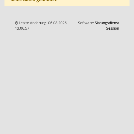
Letzte Änderung: 06.08.2026
Software:
Sitzungsdienst
(Wird in
13:06:57
Session